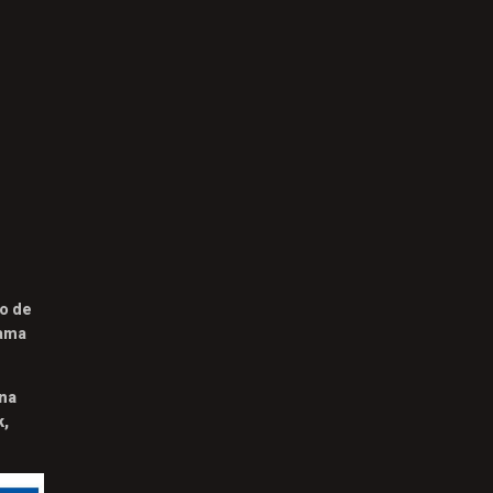
no de
rama
ena
k,