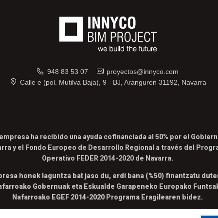
948 83 53 07
proyectos@innyco.com
Calle e (pol. Mutilva Baja), 9 - BJ, Aranguren 31192, Navarra
empresa ha recibido una ayuda cofinanciada al 50% por el Gobier
rra y el Fondo Europeo de Desarrollo Regional a través del Prog
Operativo FEDER 2014-2020 de Navarra.
resa honek laguntza bat jaso du, erdi bana (%50) finantzatu dut
afarroako Gobernuak eta Eskualde Garapeneko Europako Funtsa
Nafarroako EGEF 2014-2020 Programa Eragilearen bidez.