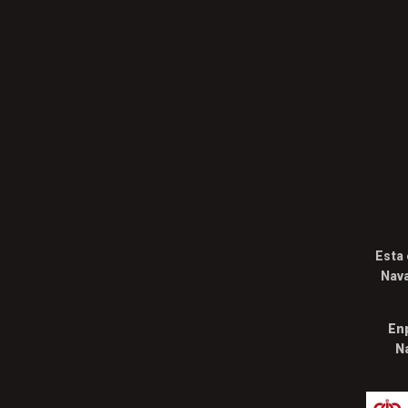
Esta 
Nava
Enp
N